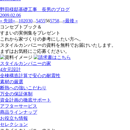
野田様邸基礎工事 長男のブログ
2009.02.06
« 先頭
«
...
10
20
30
...
54
55
56
57
58
...
»
最後 »
コンセプトブック＆
すまいの実例集をプレゼント
これから家づくりの参考にしたい方へ。
スタイルカンパニーの資料を無料でお届けいたします。
まずはお気軽にご応募ください。
スタイルカンパニーの家
4次元設計
全棟構造計算で安心の耐震性
素材の厳選
断熱への強いこだわり
万全の保証体制
資金計画の徹底サポート
アフターサービス
商品ラインナップ
お役立ち情報
セレクション