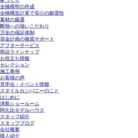
家づくり
全棟模型の作成
全棟構造計算で安心の耐震性
素材の厳選
断熱への強いこだわり
万全の保証体制
資金計画の徹底サポート
アフターサービス
商品ラインナップ
お役立ち情報
セレクション
施工事例
お客様の声
見学会・イベント情報
スタイルカンパニーのこと
はじめに
津島ショールーム
阿久比モデルハウス
スタッフ紹介
スタッフブログ
会社概要
職人紹介