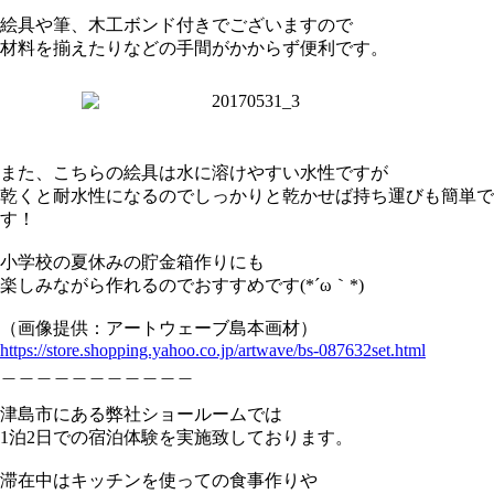
絵具や筆、木工ボンド付きでございますので
材料を揃えたりなどの手間がかからず便利です。
また、こちらの絵具は水に溶けやすい水性ですが
乾くと耐水性になるのでしっかりと乾かせば持ち運びも簡単で
す！
小学校の夏休みの貯金箱作りにも
楽しみながら作れるのでおすすめです(*´ω｀*)
（画像提供：アートウェーブ島本画材）
https://store.shopping.yahoo.co.jp/artwave/bs-087632set.html
＿＿＿＿＿＿＿＿＿＿＿
津島市にある弊社ショールームでは
1泊2日での宿泊体験を実施致しております。
滞在中はキッチンを使っての食事作りや