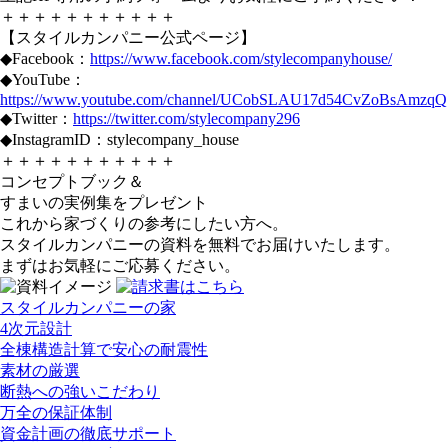
＋＋＋＋＋＋＋＋＋＋＋
【スタイルカンパニー公式ページ】
◆Facebook：
https://www.facebook.com/stylecompanyhouse/
◆YouTube：
https://www.youtube.com/channel/UCobSLAU17d54CvZoBsAmzqQ
◆Twitter：
https://twitter.com/stylecompany296
◆InstagramID：stylecompany_house
＋＋＋＋＋＋＋＋＋＋＋
コンセプトブック＆
すまいの実例集をプレゼント
これから家づくりの参考にしたい方へ。
スタイルカンパニーの資料を無料でお届けいたします。
まずはお気軽にご応募ください。
スタイルカンパニーの家
4次元設計
全棟構造計算で安心の耐震性
素材の厳選
断熱への強いこだわり
万全の保証体制
資金計画の徹底サポート