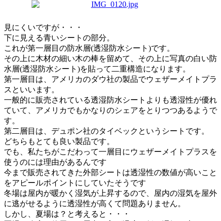
見にくいですが・・・
下に見える青いシートの部分。
これが第一層目の防水層(透湿防水シート)です。
その上に木材の細い木の棒を留めて、その上に写真の白い防
水層(透湿防水シート)を貼って二重構造になります。
第一層目は、アメリカのダウ社の製品でウェザーメイトプラ
スといいます。
一般的に販売されている透湿防水シートよりも透湿性が優れ
ていて、アメリカでもかなりのシェアをとりつつあるようで
す。
第二層目は、デュポン社のタイベックというシートです。
どちらもとても良い製品です。
でも、私たちがこだわって一層目にウェザーメイトプラスを
使うのには理由があるんです
今まで販売されてきた外部シートは透湿性の数値が高いこと
をアピールポイントにしていたそうです
冬場は屋内が暖かく湿気が上昇するので、屋内の湿気を屋外
に逃がせるように透湿性が高くて問題ありません。
しかし、夏場は？と考えると・・・