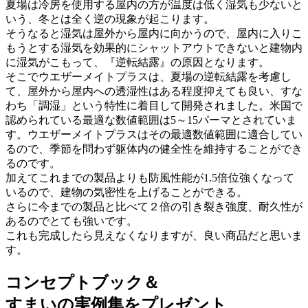
夏場は冷房を使用する屋内の方が温度は低く湿気も少ないと
いう、冬とは全く逆の現象が起こります。
そうなると湿気は屋外から屋内に向かうので、屋内に入りこ
もうとする湿気を効果的にシャットアウトできないと建物内
に湿気がこもって、『逆転結露』の原因となります。
そこでウエザーメイトプラスは、夏場の逆転結露を考慮し
て、屋外から屋内への透湿性はある程度抑えても良い、すな
わち「調湿」という特性に着目して開発されました。米国で
認められている最適な数値範囲は5～15パーマとされていま
す。ウエザーメイトプラスはその最適数値範囲に適合してい
るので、季節を問わず躯体内の健全性を維持することができ
るのです。
加えてこれまでの製品よりも防風性能が1.5倍位強くなって
いるので、建物の気密性を上げることができる。
さらに今までの製品と比べて２倍の引き裂き強度、耐久性が
あるのでとても強いです。
これも完成したら見えなくなりますが、良い商品だと思いま
す。
コンセプトブック＆
すまいの実例集をプレゼント