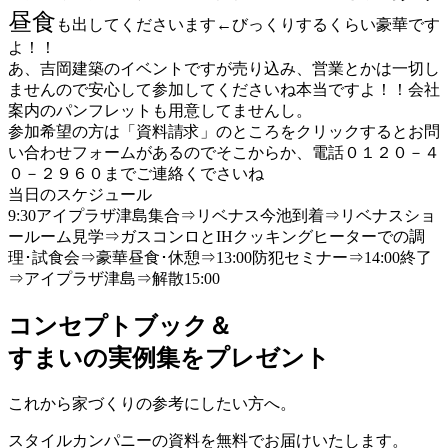
昼食
も出してくださいます←びっくりするくらい豪華です
よ！！
あ、吉岡建築のイベントですが売り込み、営業とかは一切し
ませんので安心して参加してくださいね本当ですよ！！会社
案内のパンフレットも用意してませんし。
参加希望の方は「資料請求」のところをクリックするとお問
い合わせフォームがあるのでそこからか、電話０１２０－４
０－２９６０までご連絡くでさいね
当日のスケジュール
9:30アイプラザ津島集合⇒リベナス今池到着⇒リベナスショ
ールーム見学⇒ガスコンロとIHクッキングヒーターでの調
理･試食会⇒豪華昼食･休憩⇒13:00防犯セミナー⇒14:00終了
⇒アイプラザ津島⇒解散15:00
コンセプトブック＆
すまいの実例集をプレゼント
これから家づくりの参考にしたい方へ。
スタイルカンパニーの資料を無料でお届けいたします。