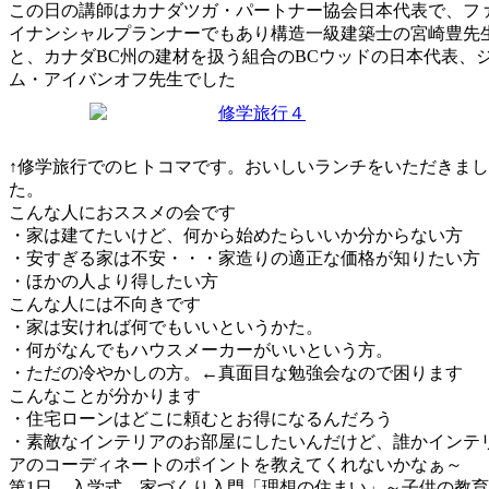
この日の講師はカナダツガ・パートナー協会日本代表で、フ
イナンシャルプランナーでもあり構造一級建築士の宮崎豊先
と、カナダBC州の建材を扱う組合のBCウッドの日本代表、
ム・アイバンオフ先生でした
↑修学旅行でのヒトコマです。おいしいランチをいただきまし
た。
こんな人におススメの会です
・家は建てたいけど、何から始めたらいいか分からない方
・安すぎる家は不安・・・家造りの適正な価格が知りたい方
・ほかの人より得したい方
こんな人には不向きです
・家は安ければ何でもいいというかた。
・何がなんでもハウスメーカーがいいという方。
・ただの冷やかしの方。←真面目な勉強会なので困ります
こんなことが分かります
・住宅ローンはどこに頼むとお得になるんだろう
・素敵なインテリアのお部屋にしたいんだけど、誰かインテ
アのコーディネートのポイントを教えてくれないかなぁ～
第1日 入学式 家づくり入門「理想の住まい」～子供の教育