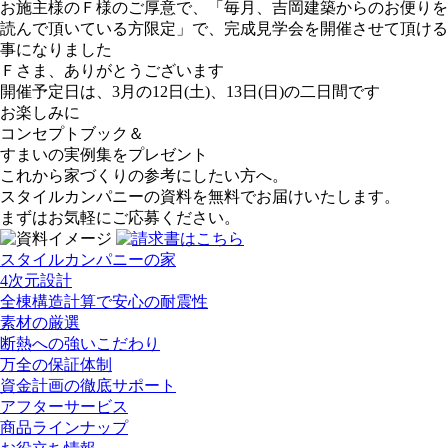
お施主様のＦ様のご厚意で、「毎月、吉岡建築からのお便りを
読んで頂いている方限定」で、完成見学会を開催させて頂ける
事になりました
Ｆさま、ありがとうございます
開催予定日は、3月の12日(土)、13日(日)の二日間です
お楽しみに
コンセプトブック＆
すまいの実例集をプレゼント
これから家づくりの参考にしたい方へ。
スタイルカンパニーの資料を無料でお届けいたします。
まずはお気軽にご応募ください。
スタイルカンパニーの家
4次元設計
全棟構造計算で安心の耐震性
素材の厳選
断熱への強いこだわり
万全の保証体制
資金計画の徹底サポート
アフターサービス
商品ラインナップ