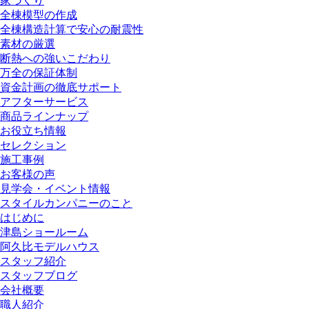
家づくり
全棟模型の作成
全棟構造計算で安心の耐震性
素材の厳選
断熱への強いこだわり
万全の保証体制
資金計画の徹底サポート
アフターサービス
商品ラインナップ
お役立ち情報
セレクション
施工事例
お客様の声
見学会・イベント情報
スタイルカンパニーのこと
はじめに
津島ショールーム
阿久比モデルハウス
スタッフ紹介
スタッフブログ
会社概要
職人紹介