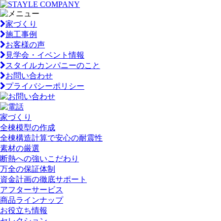
家づくり
施工事例
お客様の声
見学会・イベント情報
スタイルカンパニーのこと
お問い合わせ
プライバシーポリシー
家づくり
全棟模型の作成
全棟構造計算で安心の耐震性
素材の厳選
断熱への強いこだわり
万全の保証体制
資金計画の徹底サポート
アフターサービス
商品ラインナップ
お役立ち情報
セレクション