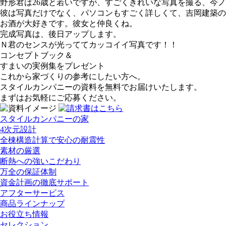
野形君は26歳と若いですが、すごくきれいな写真を撮る、今
彼は写真だけでなく、パソコンもすごく詳しくて、吉岡建築の
お酒が大好きです。彼女と仲良くね。
完成写真は、後日アップします。
Ｎ君のセンスが光っててカッコイイ写真です！！
コンセプトブック＆
すまいの実例集をプレゼント
これから家づくりの参考にしたい方へ。
スタイルカンパニーの資料を無料でお届けいたします。
まずはお気軽にご応募ください。
スタイルカンパニーの家
4次元設計
全棟構造計算で安心の耐震性
素材の厳選
断熱への強いこだわり
万全の保証体制
資金計画の徹底サポート
アフターサービス
商品ラインナップ
お役立ち情報
セレクション