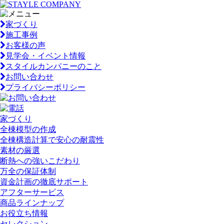
家づくり
施工事例
お客様の声
見学会・イベント情報
スタイルカンパニーのこと
お問い合わせ
プライバシーポリシー
家づくり
全棟模型の作成
全棟構造計算で安心の耐震性
素材の厳選
断熱への強いこだわり
万全の保証体制
資金計画の徹底サポート
アフターサービス
商品ラインナップ
お役立ち情報
セレクション