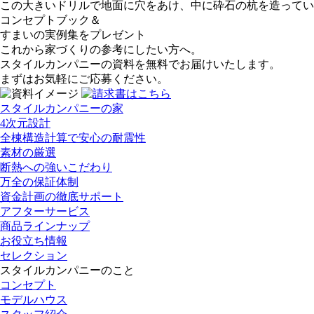
この大きいドリルで地面に穴をあけ、中に砕石の杭を造ってい
コンセプトブック＆
すまいの実例集をプレゼント
これから家づくりの参考にしたい方へ。
スタイルカンパニーの資料を無料でお届けいたします。
まずはお気軽にご応募ください。
スタイルカンパニーの家
4次元設計
全棟構造計算で安心の耐震性
素材の厳選
断熱への強いこだわり
万全の保証体制
資金計画の徹底サポート
アフターサービス
商品ラインナップ
お役立ち情報
セレクション
スタイルカンパニーのこと
コンセプト
モデルハウス