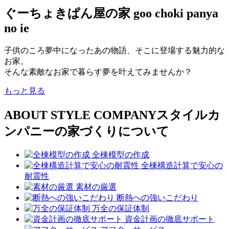
ぐーちょきぱん屋の家
goo choki panya
no ie
子供のころ夢中になったあの物語、そこに登場する魅力的な
お家。
そんな素敵なお家で暮らす夢を叶えてみませんか？
もっと見る
ABOUT STYLE COMPANY
スタイルカ
ンパニーの家づくりについて
全棟模型の作成
全棟構造計算で安心の
耐震性
素材の厳選
断熱への強いこだわり
万全の保証体制
資金計画の徹底サポート