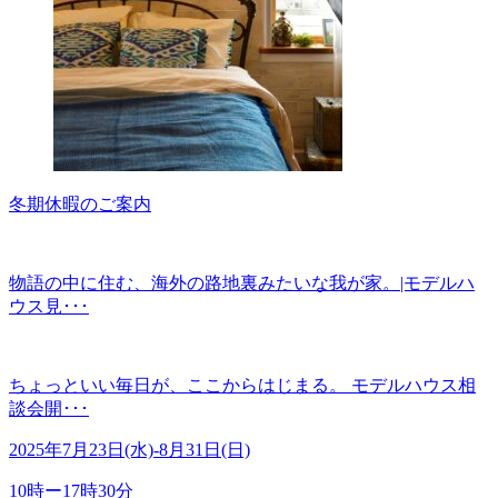
冬期休暇のご案内
物語の中に住む、海外の路地裏みたいな我が家。|モデルハ
ウス見･･･
ちょっといい毎日が、ここからはじまる。 モデルハウス相
談会開･･･
2025年7月23日(水)-8月31日(日)
10時ー17時30分